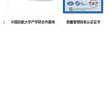
学产学研合作基地
质量管理体系认证证书
高新技术
企业资质
产品资质
加入我们
有经验的职
在校生/应届