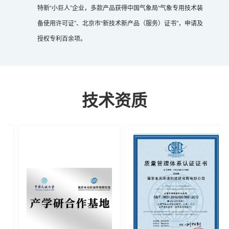
特新“小巨人”企业，多款产品获得中国气象局“气象专用技术装
备使用许可证”、北京市“新技术新产品（服务）证书”，申请及
授权专利百余项。
技术资质