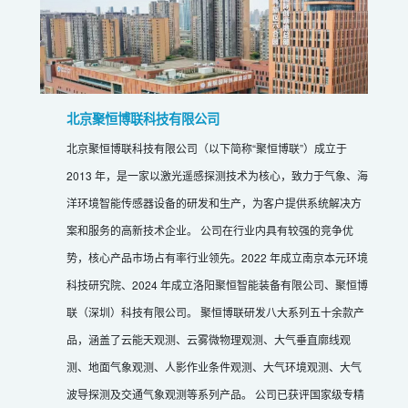
北京聚恒博联科技有限公司
北京聚恒博联科技有限公司（以下简称“聚恒博联”）成立于
2013 年，是一家以激光遥感探测技术为核心，致力于气象、海
洋环境智能传感器设备的研发和生产，为客户提供系统解决方
案和服务的高新技术企业。 公司在行业内具有较强的竞争优
势，核心产品市场占有率行业领先。2022 年成立南京本元环境
科技研究院、2024 年成立洛阳聚恒智能装备有限公司、聚恒博
联（深圳）科技有限公司。 聚恒博联研发八大系列五十余款产
品，涵盖了云能天观测、云雾微物理观测、大气垂直廓线观
测、地面气象观测、人影作业条件观测、大气环境观测、大气
波导探测及交通气象观测等系列产品。 公司已获评国家级专精