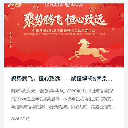
聚势腾飞，恒心致远——聚恒博联&南京本
元年会圆满落幕
时光镌刻荣光，奋进续写华章。2026年2月10日聚恒博联&
南京本元企业年会如期启幕，本次年会采用线上联动模式，
与洛阳聚恒博联总公司云端相聚、同心共鸣，跨越山海的携
手，让这场团圆盛会更具意义，本元全体家人与总公司同仁
2026-02-10
共话过往、共绘气象科技发展新蓝图。